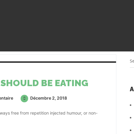
SHOULD BE EATING
A
ntaire
Décembre 2, 2018
ays free from repetition injected humour, or non-