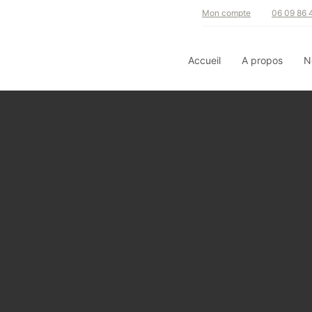
Mon compte
06 09 86 
Accueil
A propos
N