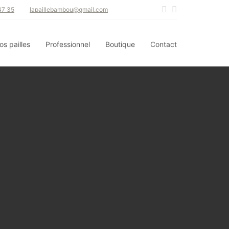
47 35
lapaillebambou@gmail.com
os pailles
Professionnel
Boutique
Contact