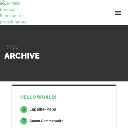
ACCUEIL
A PROPOS
NOS PAILLES
PROFESSIONNEL
BOUTIQUE
PAGE
CONTACT
ARCHIVE
Mon compte
06 09 86 47 35
lapaillebambou@gmail.com
HELLO WORLD!
Lapaille-Papa
Aucun Commentaire