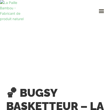
ACCUEIL
A PROPOS
NOS PAILLES
PROFESSIONNEL
BOUTIQUE
CONTACT
Mon compte
06 09 86 47 35
lapaillebambou@gmail.com
🏀 BUGSY
BASKETTEUR – LA