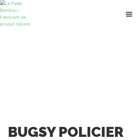
ACCUEIL
A PROPOS
NOS PAILLES
PROFESSIONNEL
BOUTIQUE
CONTACT
Mon compte
06 09 86 47 35
lapaillebambou@gmail.com
BUGSY POLICIER