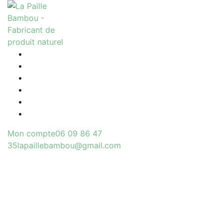
Accueil
A propos
Nos pailles
Professionnel
Boutique
Contact
Mon compte
06 09 86 47
35
lapaillebambou@gmail.com