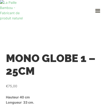
ACCUEIL
A PROPOS
NOS PAILLES
PROFESSIONNEL
BOUTIQUE
CONTACT
Mon compte
MONO GLOBE 1 –
06 09 86 47 35
lapaillebambou@gmail.com
25CM
€
75,00
Hauteur 40 cm
Longueur 33 cm.